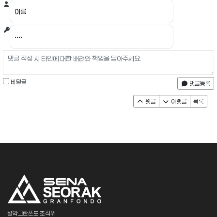
비밀글
댓글등록
윗글
아랫글
목록
설악그란폰도 조직위