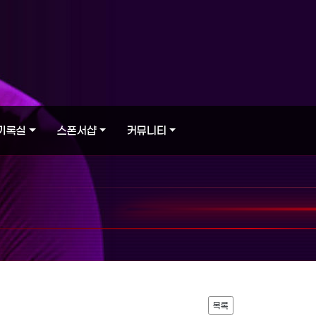
기록실
스폰서샵
커뮤니티
목록