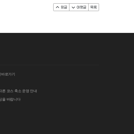
윗글
아랫글
목록
인바로가기
따른 코스 축소 운영 안내
이딩을 바랍니다
 김밥 단체주문 및 먹거리 부스 운영 안내
그란폰도 보험 가입 안내