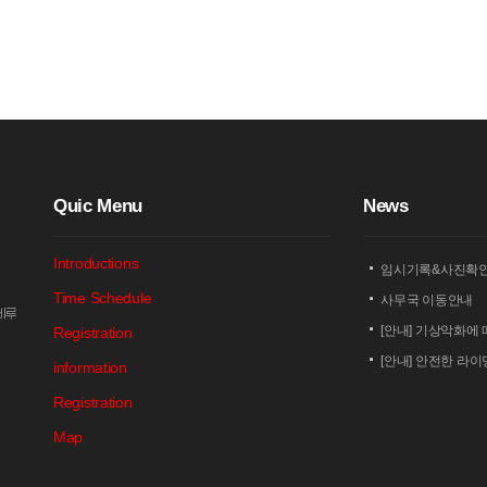
Q
uic Menu
N
ews
Introductions
임시기록&사진확
Time Schedule
사무국 이동안내
암비루
[안내] 기상악화에 
Registration
[안내] 안전한 라
information
[안내] 상남 부녀회
Registration
2026 세나 설악
Map