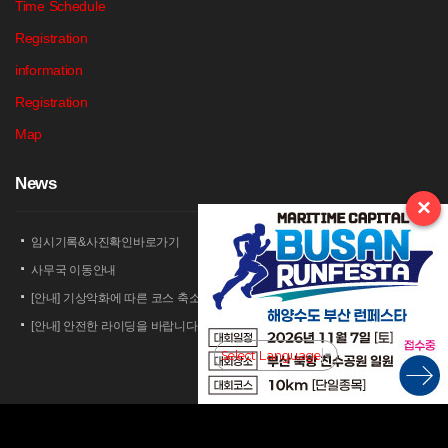
Time Schedule
Registration
information
Registration
Map
N
ews
×
임시기록&사진확인바로가기
사무국 이동안내
[안내] 기상악화에 따른 코스 축소 운영 안내
[안내] 안전한 라이딩을 바랍니다
[안내] 상남 부녀회 김밥 단체주문 및 먹거리 부스 운영 안내
Select Language
▼
2026 세나 설악그란폰도 보험 가입 안내