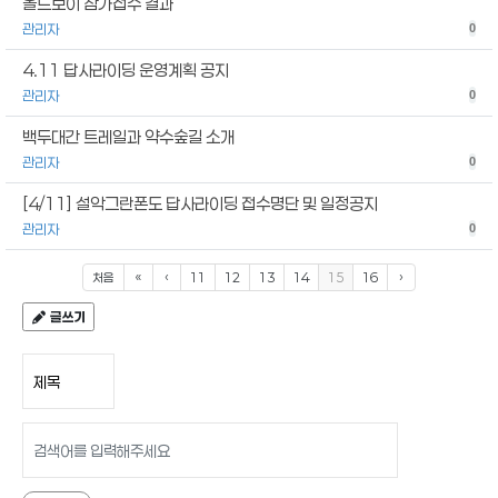
올드보이 참가접수 결과
관리자
0
4.11 답사라이딩 운영계획 공지
관리자
0
백두대간 트레일과 약수숲길 소개
관리자
0
[4/11] 설악그란폰도 답사라이딩 접수명단 및 일정공지
관리자
0
처음
«
‹
11
12
13
14
15
16
›
글쓰기
검색 조건
검색어 입력