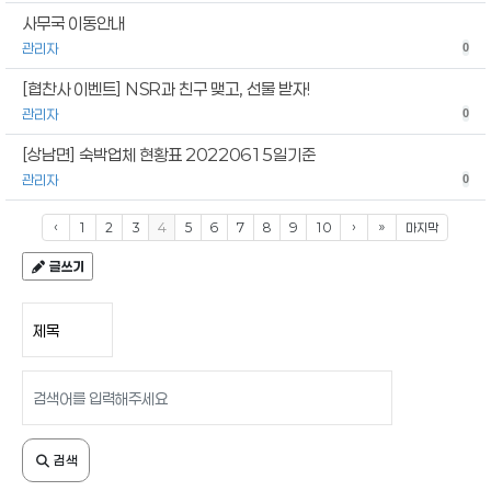
사무국 이동안내
관리자
0
[협찬사 이벤트] NSR과 친구 맺고, 선물 받자!
관리자
0
[상남면] 숙박업체 현황표 20220615일기준
관리자
0
‹
1
2
3
4
5
6
7
8
9
10
›
»
마지막
글쓰기
검색 조건
검색어 입력
검색