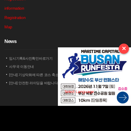
information
Registration
Map
N
ews
×
임시기록&사진확인바로가기
사무국 이동안내
[안내] 기상악화에 따른 코스 축소 운영 안내
[안내] 안전한 라이딩을 바랍니다
[안내] 상남 부녀회 김밥 단체주문 및 먹거리 부스 운영 안내
Select Language
▼
2026 세나 설악그란폰도 보험 가입 안내