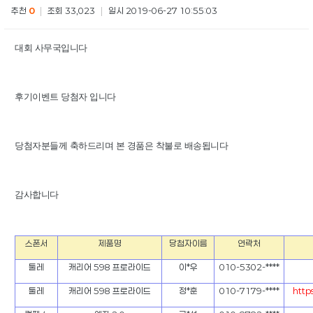
추천
0
|
조회 33,023
|
일시 2019-06-27 10:55:03
대회 사무국입니다
후기이벤트 당첨자 입니다
당첨자분들께 축하드리며 본 경품은 착불로 배송됩니다
감사합니다
스폰서
제품명
당첨자이름
연락처
툴레
캐리어 598 프로라이드
이*우
010-5302-****
툴레
캐리어 598 프로라이드
정*훈
010-7179-****
http