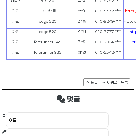
컴펙스
엣지 2.0
류*섭
010-8782-****
가민
1030번들
박*아
010-5432-****
https
가민
edge 520
김*홍
010-9249-****
https
가민
edge 520
김*명
010-7777-****
htt
가민
forerunner 645
김*지
010-2084-****
ht
가민
forerunner 935
이*영
010-2542-****
윗글
아랫글
목록
댓글