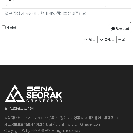
비밀글
댓글등록
윗글
아랫글
목록
설악그란폰도 조직위
사업자번호 : 132-86-30033 / 주소 : 경기도 남양주시 별내면 용암비루개길 165
개인정보보호책임자 : 이관수 대표 / 이메일 : wizrun@naver.com
Copyright © by 위즈런 솔루션 All right reserved.