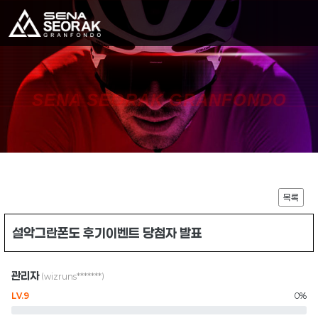
SENA SEORAK GRANFONDO
목록
설악그란폰도 후기이벤트 당첨자 발표
관리자
(wizruns*******)
LV.9
0%