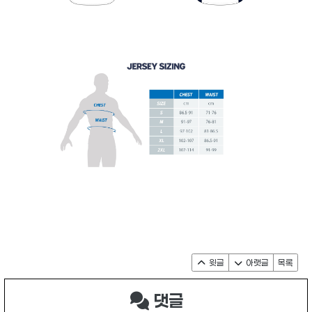
윗글
아랫글
목록
댓글