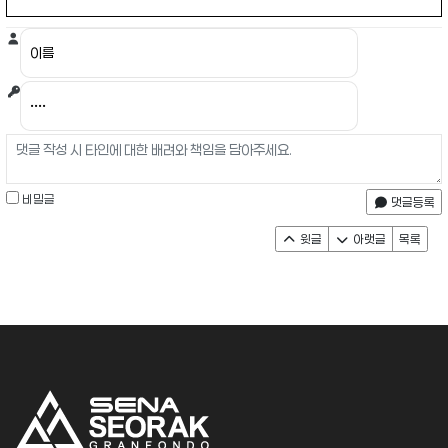
비밀글
댓글등록
윗글
아랫글
목록