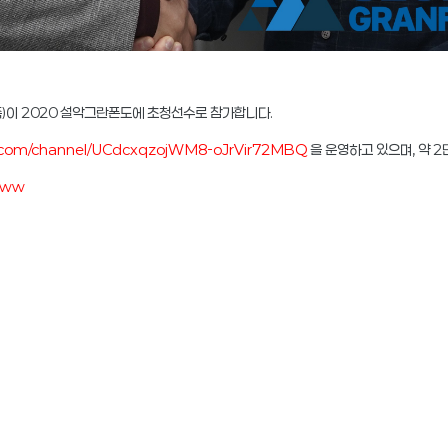
측)이 2020 설악그란폰도에 초청선수로 참가합니다.
e.com/channel/UCdcxqzojWM8-oJrVir72MBQ
을 운영하고 있으며, 약 
bmww