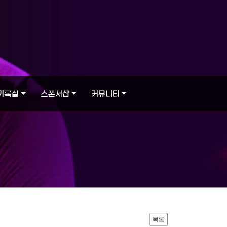
기록실
스폰서샵
커뮤니티
목록