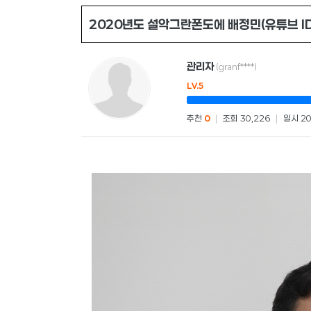
2020년도 설악그란폰도에 배정민(유튜브 I
관리자
(granf****)
LV.5
추천
0
|
조회 30,226
|
일시 20