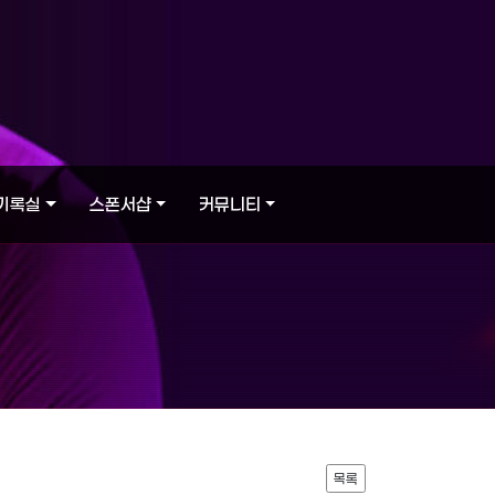
기록실
스폰서샵
커뮤니티
목록