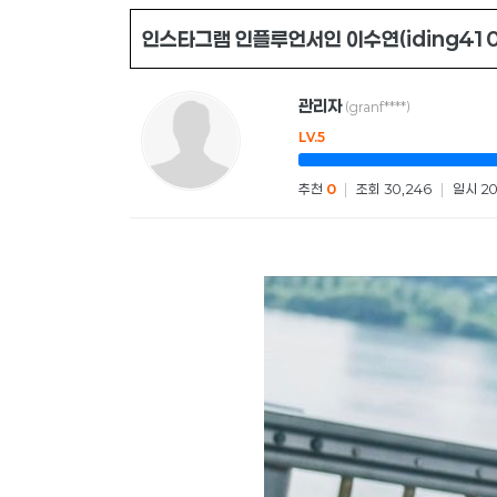
인스타그램 인플루언서인 이수연(iding41
관리자
(granf****)
LV.5
추천
0
|
조회 30,246
|
일시 20