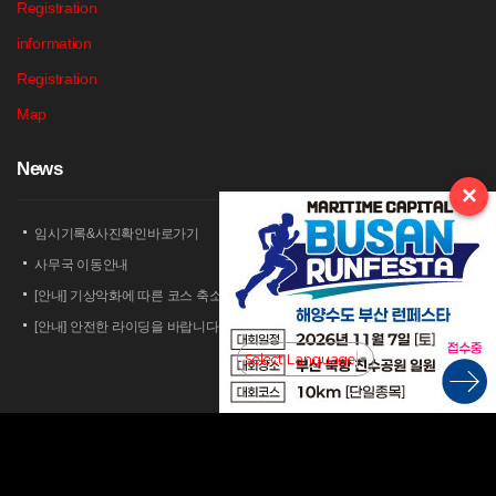
Registration
information
Registration
Map
N
ews
×
임시기록&사진확인바로가기
사무국 이동안내
[안내] 기상악화에 따른 코스 축소 운영 안내
[안내] 안전한 라이딩을 바랍니다
[안내] 상남 부녀회 김밥 단체주문 및 먹거리 부스 운영 안내
Select Language
▼
2026 세나 설악그란폰도 보험 가입 안내