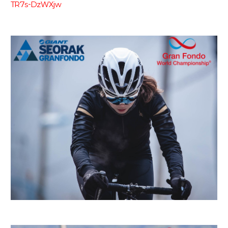
TR7s-DzWXjw