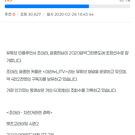
LV.5
67.1%
추천
0
|
조회 30,627
|
일시 2020-02-26 16:45:44
유튜브 인플루언서 조아라, 윤중헌님이 2020설악그란폰도에 초청선수로 참
가합니다.
조아라, 윤중헌 커플은 <아라누나TV>라는 유튜브 채널을 운영하고 있으며,
약 4만2천명의 구독자를 보유하고 있습니다.
가장 인기있는 동영상은 거의 60만회의 조회수를 기록하고 있습니다.
<조아라 - 자전거관련 경력>
렛츠고라이딩 시즌2
2019 어라운드삼척 ITT 2위