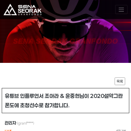
SENA SEORAK GRANFONDO
목록
유튜브 인플루언서 조아라 & 윤중헌님이 2020설악그란
폰도에 초청선수로 참가합니다.
관리자
(granf****)