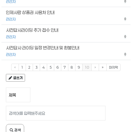
관리자
0
인제사랑 상품권 사용처 안내
관리자
0
사전답사라이딩 추가 접수 안내
관리자
0
사전답사 라이딩 일정 변경안내 및 환불안내
관리자
0
‹
1
2
3
4
5
6
7
8
9
10
›
»
마지막
글쓰기
검색 조건
검색어 입력
검색