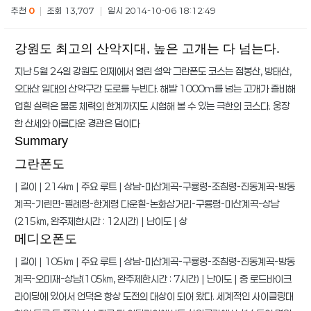
추천
0
|
조회 13,707
|
일시 2014-10-06 18:12:49
강원도 최고의 산악지대, 높은 고개는 다 넘는다.
지난 5월 24일 강원도 인제에서 열린 설악 그란폰도 코스는 점봉산, 방태산,
오대산 일대의 산악구간 도로를 누빈다. 해발 1000m를 넘는 고개가 즐비해
업힐 실력은 물론 체력의 한계까지도 시험해 볼 수 있는 극한의 코스다. 웅장
한 산세와 아름다운 경관은 덤이다
Summary
그란폰도
| 길이 | 214㎞ | 주요 루트 | 상남-미산계곡-구룡령-조침령-진동계곡-방동
계곡-기린면-필례령-한계령 다운힐-논화삼거리-구룡령-미산계곡-상남
(215㎞, 완주제한시간 : 12시간) | 난이도 | 상
메디오폰도
| 길이 | 105㎞ | 주요 루트 | 상남-미산계곡-구룡령-조침령-진동계곡-방동
계곡-오미재-상남(105㎞, 완주제한시간 : 7시간) | 난이도 | 중 로드바이크
라이딩에 있어서 언덕은 항상 도전의 대상이 되어 왔다. 세계적인 사이클링대