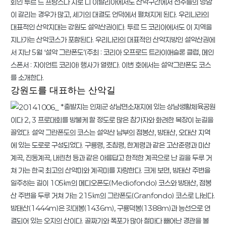
회인 투르 드 프랑스나 지로 디 이탈리아에서도 산악구간에서 선수들의 명암
이 갈리는 경우가 많고, 세기의 대결도 언덕에서 펼쳐지게 된다. 우리나라의
대표적인 산악지대는 강원도 설악산권이다. 투르 드 코리아에서도 이 지역을
지나가는 산악코스가 포함된다. 우리나라의 대표적인 산악지방인 설악산권에
서 지난 5월 ‘설악 그란폰도’(주최 : 코리아 오프로드 트라이애슬론 클럽, 메인
스폰서 : 자이언트 코리아) 행사가 열렸다. 이번 호에서는 설악그란폰도 코스
를 소개한다.
강원도를 대표하는 산악길
*출발지는 인제군 상남면소재지에 있는 상남생활체육공원
이다 2, 3 프로대회를 방불케 할 정도로 많은 참가자와 화려한 복장이 눈길을
끌었다. 설악 그란폰도의 코스는 설악산 남부의 점봉산, 방태산, 오대산 지역
에 있는 도로로 구성되었다. 구룡령, 조침령, 한계령과 같은 고산준령과 미산
계곡, 진동계곡, 내린천 등과 같은 아름답고 한적한 계곡으로 난 길을 두루 거
쳐 가는 한국 최고의 산악미와 계곡미를 자랑한다. 크게 보면, 방태산 주변을
일주하는 길이 105㎞의 메디오폰도(Mediofondo) 코스와 방태산, 점봉
산 주변을 두루 거쳐 가는 215㎞의 그란폰도(Granfondo) 코스로 나뉜다.
방태산(1444m)은 깃대봉(1436m), 구룡덕봉(1388m)과 능선으로 연
결되어 있는 오지의 산이다. 골짜기와 폭포가 많아 철마다 빼어난 경관을 볼