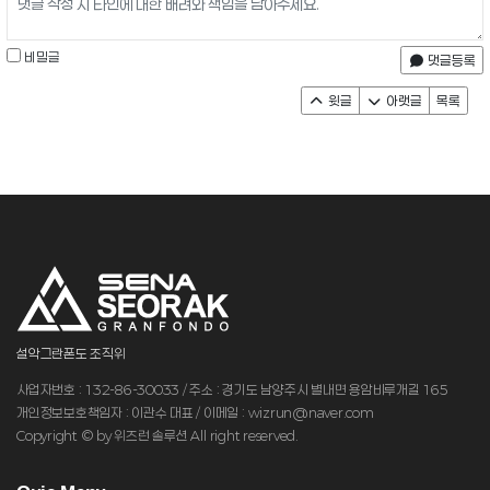
비밀글
댓글등록
윗글
아랫글
목록
설악그란폰도 조직위
사업자번호 : 132-86-30033 / 주소 : 경기도 남양주시 별내면 용암비루개길 165
개인정보보호책임자 : 이관수 대표 / 이메일 : wizrun@naver.com
Copyright © by 위즈런 솔루션 All right reserved.