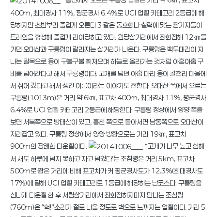
400m, 최대경사 11%, 평균경사 6.4%로 UCI 업힐 카테고리 2등급에 해
당하지만 초반부라 즐겁게 오른다 3 같은 동호회나 실력에 맞는 참가자들이
트레인을 형성해 즐겁게 라이딩하고 있다. 원당삼거리에서 좌회전해 12㎞를
가면 오대산과 구룡령이 갈라지는 삼거리가 나온다. 구룡령은 백두대간이 지
나는 길목으로 용이 구불구불 휘저으며 하늘로 올라가는 것처럼 아흔아홉 구
비를 넘어간다고 해서 구룡령이다. 고개를 넘던 아홉 마리 용이 갈천리 마을에
서 쉬어 갔다고 해서 생긴 이름이라는 이야기도 전한다. 오대산 쪽에서 오르는
구룡령(1013m)은 거리 약 6㎞, 표고차 400m, 최대경사 11%, 평균경사
6.4%로 UCI 업힐 카테고리 2등급에 해당한다. 구룡령 정상에서 양양 쪽을
보면 서북쪽으로 방태산이 있고, 홍천 쪽으로 돌아서면 남동쪽으로 오대산이
자리잡고 있다. 구룡령 정상에서 양양 방향으로는 거리 19㎞, 표고차
900m의 장쾌한 다운힐이다.
*고개가 나무 높고 험해
서 새도 하루에 넘지 못하고 자고 넘었다’는 조침령은 거리 5km, 표고차
500m로 짧은 거리에 비해 표고차가 커 평균경사도가 12.3%(최대경사도
17%)에 달해 UCI 업힐 카테고리로 1등급에 해당하는 난코스다. 구룡령을
신나게 다운힐 한 후 서림삼거리에서 좌회전하자마자 만나는 조침령
(760m)은 “헉!”소리가 절로 나올 정도로 벽으로 느껴지는 업힐이다. 거리 5