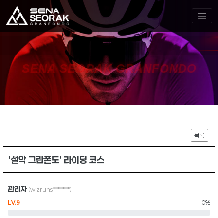
SENA SEORAK GRANFONDO
목록
‘설악 그란폰도’ 라이딩 코스
관리자
(wizruns*******)
LV.9
0%