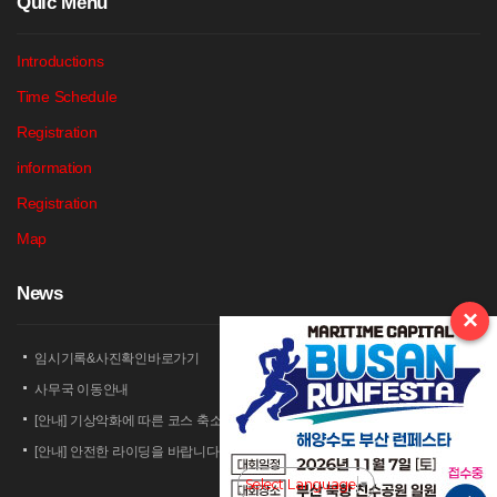
Q
uic Menu
Introductions
Time Schedule
Registration
information
Registration
Map
N
ews
×
임시기록&사진확인바로가기
사무국 이동안내
[안내] 기상악화에 따른 코스 축소 운영 안내
[안내] 안전한 라이딩을 바랍니다
[안내] 상남 부녀회 김밥 단체주문 및 먹거리 부스 운영 안내
Select Language
▼