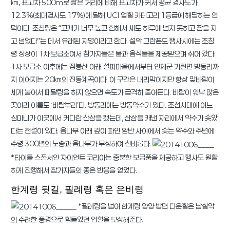
㎞, 표고차 500m로 짧은 거리에 비해 표고차가 커서 평균 경사도가
12.3%(최대경사도 17%)에 달해 UCI 업힐 카테고리 1등급에 해당하는 언
덕이다. 조침령은 “고개가 너무 높고 험해서 새도 하루에 넘지 못하고 잠을 자
고 넘었다”는 데서 유래된 지명이라고 한다. 설악 그란폰도 행사시에는 조침
령 정상이 1차 보급소여서 참가자들은 물과 음식물을 제공받으며 쉬어 갔다.
1차 보급소 이후에는 점봉산 아래 설피마을에서부터 인제군 기린면 방동리까
지 이어지는 20㎞의 진동계곡이다. 이 구간은 내리막이지만 항상 맞바람이
세게 불어서 페달링을 하지 않으면 속도가 급격히 줄어든다. 바람이 워낙 많은
곳이라 이름도 ‘바람부리’다. 방동리에는 방동약수가 있다. 조선시대에 어느
심마니가 이곳에서 커다란 산삼을 캤는데, 산삼을 캐낸 자리에서 약수가 솟았
다는 전설이 있다. 음나무 아래 깊이 파인 암반 사이에서 솟는 약수와 주변에
수령 300년의 노송과 음나무가 무성하여 신비롭다.
*타이틀 스폰서인 자이언트 코리아는 충분한 보급품을 제공하고 행사도 원활
하게 진행해서 참가자들의 좋은 반응을 얻었다.
한계령 뒷길, 필례령 혹은 은비령
*필례령을 넘어 한계령 양양 방면 다운힐은 남설악
의 수려한 풍경으로 힘들었던 업힐을 보상해준다.