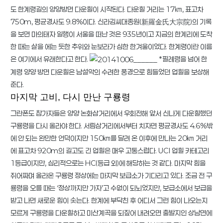
도 한계령길의 양양방면 다운힐이 시작된다. 다운힐 거리는 17㎞, 표고차
750m, 평균경사도 9.8%이다. 신라김씨대종원(新羅金氏大宗院)의 기록
을 보면 마의태자 일행이 서울을 떠난 것은 935년이고 지금의 한계리에 도착
한 때는 살을 에는 듯한 추위와 눈보라가 심한 한겨울이었다. 한계령이란 이름
은 여기에서 유래한다고 한다.
*필례령을 넘어 한
계령 양양 방면 다운힐은 남설악의 수려한 풍경으로 힘들었던 업힐을 보상해
준다.
마지막 고비, 다시 만난 구룡령
그란폰도 참가자들은 양양 논화삼거리에서 우회전해 앞서 신나게 다운힐했던
구룡령을 다시 올라야 한다. 서림삼거리에서부터 치자면 평균경사도 4.6%밖
에 안 되는 완만한 언덕이지만 150㎞를 달려 온 이후에 만나는 20㎞ 거리
에 표고차 920m의 길고도 긴 업힐은 매우 고통스럽다. UCI 업힐 카테고리
1등급이지만, 심리적으로는 HC(등급 외)에 해당하는 것 같다. 마지막 힘을
쥐어짜며 올라온 구룡령 정상에는 마지막 보급소가 기다리고 있다. 조금 전 구
룡령을 오를 때는 ‘정상까지만 가자’고 수없이 되뇌었지만, 보급소에서 보급을
받고 나면 새로운 힘이 솟는다. 한계에 부닥친 후 어디서 그런 힘이 나오는지
모르게 구룡령을 다운힐하고 미산계곡을 되짚어 내려오면 출발지인 상남면에