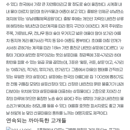
수 있다. 한국에서 가장 큰 자연림이라고 할 정도로 숲이 울창하다. 사계절 내
내 물이 마르지 않으며 희귀식물과 어종이 살고 있다. 출발은 인제군 상남면소
재지에 있는 ‘상남생활체육공원’이다. 출발 후에는 개인산 자락의 내린천 상류
에 해당하는 방내천과 미산계곡을 따라 평지 구간이 이어진다. 계곡 주위로는
주목, 가문비나무, 전나무 등이 숲이 우거지고 넓은 여울이 많아 쏘가리·어름
치·동자개·게리·빠가사리·꺽지 등 담수 어종도 풍부하다. 초여름 아침 안개가
서서히 걷혀가는 계곡을 따라 18㎞ 가면 홍천군 내면의 살둔에 다다른다. ‘사
람이 기대어 살만한 둔덕’이라는 뜻의 살둔마을. 정감록에 3둔4가리라 하여
환란을 피할 수 있는 일곱 곳을 꼽았는데, 3둔은 ‘월둔, 귀둔, 살둔’이고, 4가리
는 ‘아침가리, 적가리, 명지가리, 연가리’다. 그중에서 마을의 형태를 간직하고
있는 유일한 곳이 살둔이다. 살둔에는 한국의 아름다운 집 100선에 뽑히기도
한 전통 귀틀집 모양의 살둔산장이 있다. 산장은 내린천의 맑은 물줄기가 내려
다보이는 위치에 있어 살둔마을을 대표하는 상징물이다. 2층으로 지어진 산
장의 마루에 앉으면 울창한 노송 숲이 실어다 주는 생명의 기운과 내린천의 물
소리가 빚어내는 하모니를 들을 수 있다. 여름철 호젓한 피서지로도 좋고 겨울
날 하얗게 눈 덮인 산골마을의 풍취를 느끼는 여행지로도 제격이다.
연속되는 까마득한 고개들
*홍천에서 오르는 구룡령 업힐은 거리 약 6㎞, 표고차