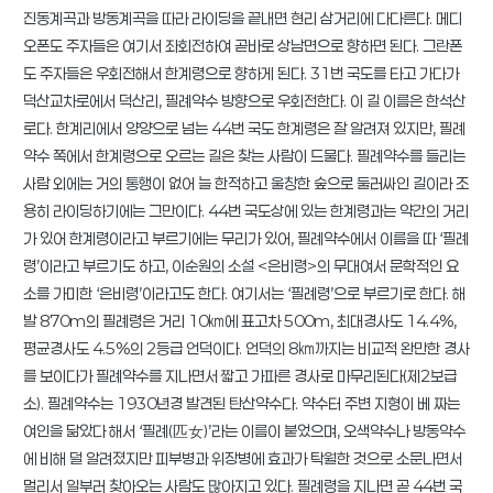
진동계곡과 방동계곡을 따라 라이딩을 끝내면 현리 삼거리에 다다른다. 메디
오폰도 주자들은 여기서 좌회전하여 곧바로 상남면으로 향하면 된다. 그란폰
도 주자들은 우회전해서 한계령으로 향하게 된다. 31번 국도를 타고 가다가
덕산교차로에서 덕산리, 필례약수 방향으로 우회전한다. 이 길 이름은 한석산
로다. 한계리에서 양양으로 넘는 44번 국도 한계령은 잘 알려져 있지만, 필례
약수 쪽에서 한계령으로 오르는 길은 찾는 사람이 드물다. 필례약수를 들리는
사람 외에는 거의 통행이 없어 늘 한적하고 울창한 숲으로 둘러싸인 길이라 조
용히 라이딩하기에는 그만이다. 44번 국도상에 있는 한계령과는 약간의 거리
가 있어 한계령이라고 부르기에는 무리가 있어, 필례약수에서 이름을 따 ‘필례
령’이라고 부르기도 하고, 이순원의 소설 <은비령>의 무대여서 문학적인 요
소를 가미한 ‘은비령’이라고도 한다. 여기서는 ‘필례령’으로 부르기로 한다. 해
발 870m의 필례령은 거리 10㎞에 표고차 500m, 최대경사도 14.4%,
평균경사도 4.5%의 2등급 언덕이다. 언덕의 8㎞까지는 비교적 완만한 경사
를 보이다가 필례약수를 지나면서 짧고 가파른 경사로 마무리된다(제2보급
소). 필례약수는 1930년경 발견된 탄산약수다. 약수터 주변 지형이 베 짜는
여인을 닮았다 해서 ‘필례(匹女)’라는 이름이 붙었으며, 오색약수나 방동약수
에 비해 덜 알려졌지만 피부병과 위장병에 효과가 탁월한 것으로 소문나면서
멀리서 일부러 찾아오는 사람도 많아지고 있다. 필례령을 지나면 곧 44번 국