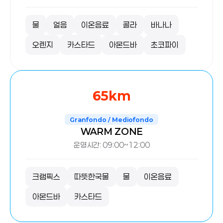
물
얼음
이온음료
콜라
바나나
오렌지
카스타드
아몬드바
초코파이
65km
Granfondo / Mediofondo
WARM ZONE
운영시간: 09:00~12:00
크램픽스
따뜻한국물
물
이온음료
아몬드바
카스타드