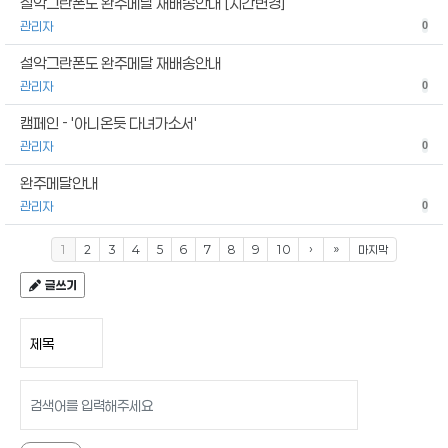
설악그란폰도 완주메달 재배송안내 [시간변경]
관리자
0
설악그란폰도 완주메달 재배송안내
관리자
0
캠페인 - '아니온듯 다녀가소서'
관리자
0
완주메달안내
관리자
0
1
2
3
4
5
6
7
8
9
10
›
»
마지막
글쓰기
검색 조건
검색어 입력