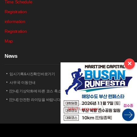
Time Schedule
Registration
information
Registration
Map
N
ews
×
임시기록&사진확인바로가기
사무국 이동안내
[안내] 기상악화에 따른 코스 축소 운영 안내
[안내] 안전한 라이딩을 바랍니다
[안내] 상남 부녀회 김밥 단체주문 및 먹거리 부스 운영 안내
Select Language
▼
2026 세나 설악그란폰도 보험 가입 안내