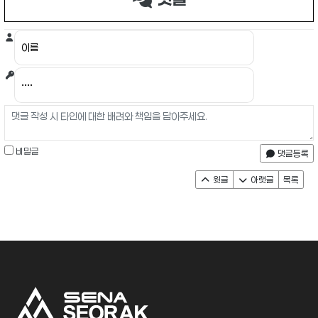
비밀글
댓글등록
윗글
아랫글
목록