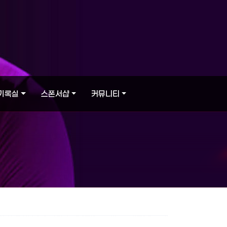
기록실
스폰서샵
커뮤니티