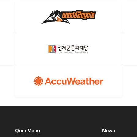
Q
uic Menu
N
ews