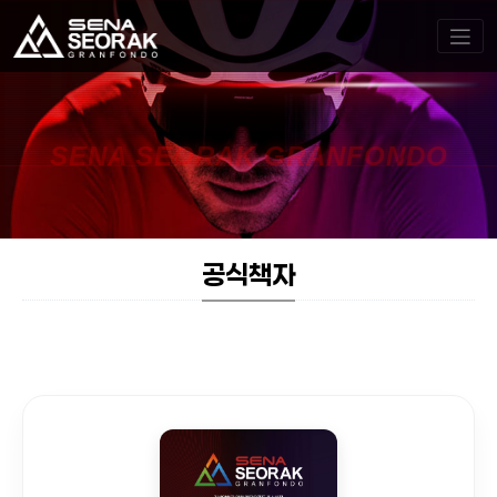
SENA SEORAK GRANFONDO
공식책자