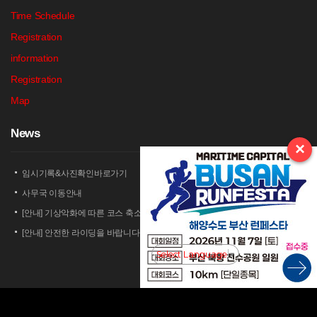
Time Schedule
Registration
information
Registration
Map
N
ews
×
임시기록&사진확인바로가기
사무국 이동안내
[안내] 기상악화에 따른 코스 축소 운영 안내
[안내] 안전한 라이딩을 바랍니다
[안내] 상남 부녀회 김밥 단체주문 및 먹거리 부스 운영 안내
Select Language
▼
2026 세나 설악그란폰도 보험 가입 안내