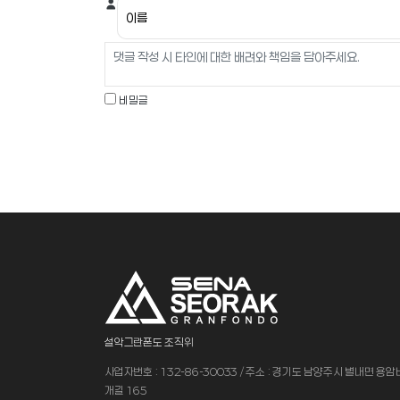
비밀글
설악그란폰도 조직위
사업자번호 : 132-86-30033 / 주소 : 경기도 남양주시 별내면 용
개길 165