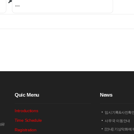
Q
uic Menu
N
ews
Introductions
임시기록&사진확
Time Schedule
사무국 이동안내
암비루
[안내] 기상악화에 
Registration