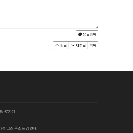
댓글등록
윗글
아랫글
목록
인바로가기
따른 코스 축소 운영 안내