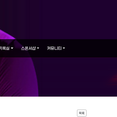
기록실
스폰서샵
커뮤니티
목록