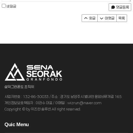
비밀글
댓글등록
윗글
아랫글
목록
설악그란폰도 조직위
사업자번호 : 132-86-30033 / 주소 : 경기도 남양주시 별내면 용암비루개길 165
개인정보보호책임자 : 이관수 대표 / 이메일 : wizrun@naver.com
Copyright © by 위즈런 솔루션 All right reserved.
Q
uic Menu